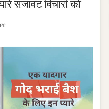
्यारे सजावट विचारों को
ON
MENT
अपनी
खुद
की
गोद
भराई
करना
चाहते
हें?
एक
यादगार
बैश
के
लिए
इन
प्यारे
सजावट
विचारों
को
आजमाएं