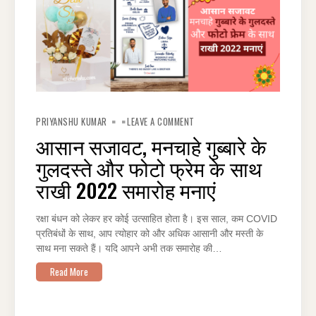
ON
आसान
PRIYANSHU KUMAR
LEAVE A COMMENT
सजावट,
मनचाहे
आसान सजावट, मनचाहे गुब्बारे के
गुब्बारे
के
गुलदस्ते और फोटो फ्रेम के साथ
गुलदस्ते
और
फोटो
राखी 2022 समारोह मनाएं
फ्रेम
के
साथ
राखी
रक्षा बंधन को लेकर हर कोई उत्साहित होता है। इस साल, कम COVID
2022
समारोह
प्रतिबंधों के साथ, आप त्योहार को और अधिक आसानी और मस्ती के
मनाएं
साथ मना सकते हैं। यदि आपने अभी तक समारोह की…
Read More