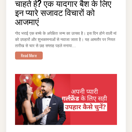
चाहते हें? एक यादगार बैश के लिए
करना
चाहते
हें?
इन प्यारे सजावट विचारों को
एक
यादगार
आजमाएं
बैश
के
लिए
इन
प्यारे
गोद भराई एक बच्चे के अपेक्षित जन्म का उत्सव है। इस दिन होने वाली मां
सजावट
विचारों
को उपहारों और शुभकामनाओं से नवाजा जाता है। यह आमतौर पर नियत
को
तारीख से चार से छह सप्ताह पहले मनाया…
आजमाएं
Read More