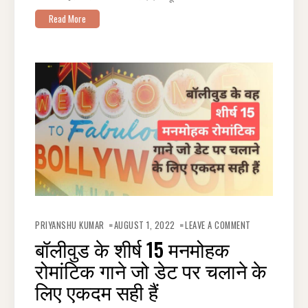
Read More
ON
बॉलीवुड
PRIYANSHU KUMAR
AUGUST 1, 2022
LEAVE A COMMENT
के
शीर्ष
बॉलीवुड के शीर्ष 15 मनमोहक
15
मनमोहक
रोमांटिक गाने जो डेट पर चलाने के
रोमांटिक
गाने
जो
लिए एकदम सही हैं
डेट
पर
चलाने