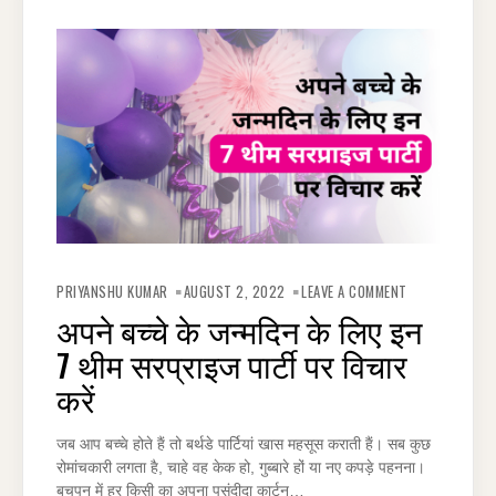
ON
अपने
PRIYANSHU KUMAR
AUGUST 2, 2022
LEAVE A COMMENT
बच्चे
के
अपने बच्चे के जन्मदिन के लिए इन
जन्मदिन
के
7 थीम सरप्राइज पार्टी पर विचार
लिए
इन
7
करें
थीम
सरप्राइज
पार्टी
पर
जब आप बच्चे होते हैं तो बर्थडे पार्टियां खास महसूस कराती हैं। सब कुछ
विचार
करें
रोमांचकारी लगता है, चाहे वह केक हो, गुब्बारे हों या नए कपड़े पहनना।
बचपन में हर किसी का अपना पसंदीदा कार्टून…