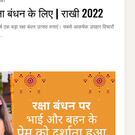
ENT
गुब्बारो
का
्षा बंधन के लिए | राखी 2022
उपहार
गाइड
–
रक्षा
वर्ष एक बड़ा रक्षा बंधन उत्सव मनाएं। सबसे आकर्षक उपहार विचारों
बंधन
के
।…
लिए
|
राखी
2022