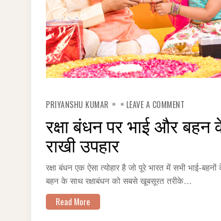
ON
PRIYANSHU KUMAR
LEAVE A COMMENT
रक्षा
बंधन
रक्षा बंधन पर भाई और बहन के
पर
भाई
और
राखी उपहार
बहन
के
प्रेम
को
रक्षा बंधन एक ऐसा त्योहार है जो पूरे भारत में सभी भाई-ब
दर्शाता
बहन के साथ रक्षाबंधन को सबसे खूबसूरत तरीके…
हुआ
अनुपम
राखी
Read More
उपहार