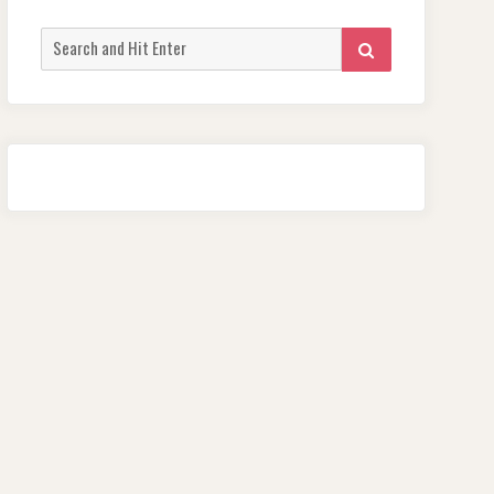
Search
SEARCH
for: