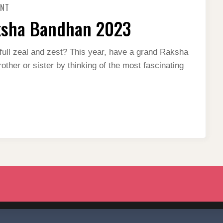
ENT
RAKHI
GIFTS
aksha Bandhan 2023
GUIDE
FOR
RAKSHA
BANDHAN
ull zeal and zest? This year, have a grand Raksha
2023
other or sister by thinking of the most fascinating